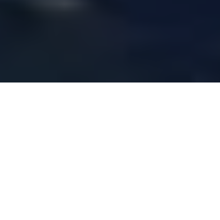
Beliebteste Reiseziele
Mallorca ist eine Mittelmeerinsel, die Sie
besuchen müssen, um die charmanten
Ecken und Dörfer zu genießen, in denen Sie
sich wie zu Hause fühlen.
Lebensmittel, Strände, Berge und kleine
Dörfer wie Valldemossa, Deià, Esporles, ...