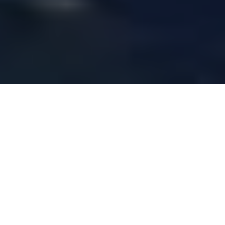
Beliebteste Reiseziele
Mallorca ist eine Mittelmeerinsel, die Sie
besuchen müssen, um die charmanten
Ecken und Dörfer zu genießen, in denen Sie
sich wie zu Hause fühlen.
Lebensmittel, Strände, Berge und kleine
Dörfer wie Valldemossa, Deià, Esporles, ...