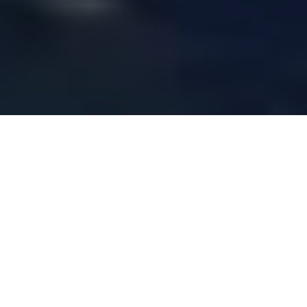
Beliebteste Reiseziele
Mallorca ist eine Mittelmeerinsel, die Sie
besuchen müssen, um die charmanten
Ecken und Dörfer zu genießen, in denen Sie
sich wie zu Hause fühlen.
Lebensmittel, Strände, Berge und kleine
Dörfer wie Valldemossa, Deià, Esporles, ...